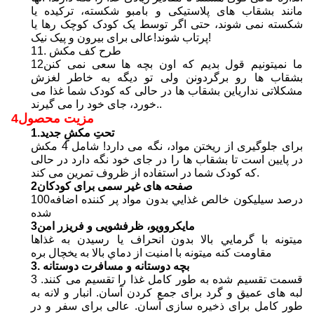
مانند بشقاب های پلاستیکی و بامبو شکسته، ترکیده یا
شکسته نمی شوند، حتی اگر توسط یک کودک کوچک رها یا
پرتاب شوند!عالی برای بیرون و پیک نیک!
11. طرح کف مکش
12ما نمیتونیم قول بدیم که اون بچه ها سعی نمی کنن
بشقاب ها رو برگردونن ولی تو دیگه به خاطر لغزش
مشکلاتی نداریاین بشقاب ها در حالی که کودک شما غذا می
خورد، جای خود را می گیرند..
4مزیت محصول
1.تحتِ مکشِ جدید
برای جلوگیری از ریختن مواد، نگه می دارد! شامل 4 مکش
در پایین است تا بشقاب ها را در جای خود نگه دارد در حالی
که کودک شما در استفاده از ظروف تمرین می کند.
2صفحه های غیر سمی برای کودکان
100درصد سيليكون خالص غذايي بدون مواد پر کننده اضافه
شده
3مایکروویو، ظرفشویی و فریزر امن
ميتونه با گرمايي بالا بدون انحراف يا رسيدن به غذاها
مقاومت کنه ميتونه با امنيت از دماي بالا به يخچال بره
3. بچه دوستانه و مسافرت دوستانه
3 قسمت تقسیم شده به طور کامل غذا را تقسیم می کنند.
لبه های عمیق و گرد برای جمع کردن آسان. انبار و لانه به
طور کامل برای ذخیره سازی آسان. عالی برای سفر و در