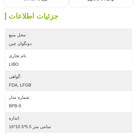
جزئیات اطلاعات
محل منبع:
دونگوان چین
نام تجاری:
LIBO
گواهی:
FDA, LFGB
شماره مدل:
BPB-9
اندازه:
16*10.5*5.5 سانتی متر