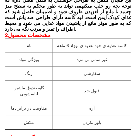
اين فنجان مکش يه طراحي خوشگلي به شکل ماهي داره که
توجه بچه رو جلب ميکنهمی تواند به طور محکم به سطح میز
چسبد تا مانع از لغزیدن ظروف شود و اطمینان حاصل شود که
غذای کودک ایمن است. لبه کاسه دارای طراحی ضد پاش است
که به طور موثر مانع از پاشیدن مواد غذایی می شود و محیط
اطراف را تمیز و مرتب نگه می دارد.
2مشخصات محصول
کاسه تغذیه ی خود تغذیه ی نوزاد 6 ماهه
نام
غیر سمی بی مزه
ویژگی مواد
سفارشی
رنگ
گاوصندوق ماشین
قبول شد
لباسشویی
آره
مقاومت در برابر دما
باور نکردن
مکش