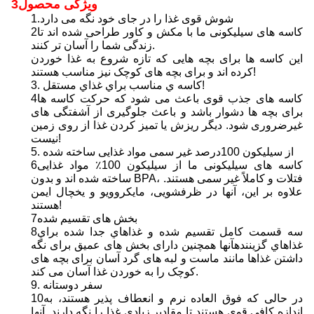
3ویژگی محصول
1.شوش قوی غذا را در جای خود نگه می دارد
2کاسه های سیلیکونی ما با مکش و کاور طراحی شده اند تا
زندگی شما را آسان تر کنند.
این کاسه ها برای بچه هایی که تازه شروع به غذا خوردن
کرده اند و برای بچه های کوچک نیز مناسب هستند!
3. کاسه ي مناسب براي غذاي مستقل!
4کاسه های جذب قوی باعث می شود که حرکت کاسه ها
برای بچه ها دشوار باشد و باعث جلوگیری از آشفتگی های
غیرضروری شود. دیگر ریزش یا تمیز کردن غذا از روی زمین
نیست!
5. از سيليكون 100درصد غير سمی مواد غذایی ساخته شده
6کاسه های سیلیکونی ما از سیلیکون 100٪ مواد غذایی
ساخته شده اند و بدون BPA، فتلات و کاملاً غیر سمی هستند.
علاوه بر این، آنها در ظرفشویی، مایکروویو و یخچال ایمن
هستند!
7بخش های تقسیم شده
8سه قسمت کامل تقسیم شده و غذاهاي جدا شده براي
غذاهاي گزينندهآنها همچنین دارای بخش های عمیق برای نگه
داشتن غذاها مانند ماست و لبه های گرد آسان برای بچه های
کوچک را به خوردن غذا آسان می کند.
9. سفر دوستانه
10در حالی که فوق العاده نرم و انعطاف پذیر هستند، به
اندازه کافی قوی هستند تا مقادیر زیادی غذا را نگه دارند. آنها