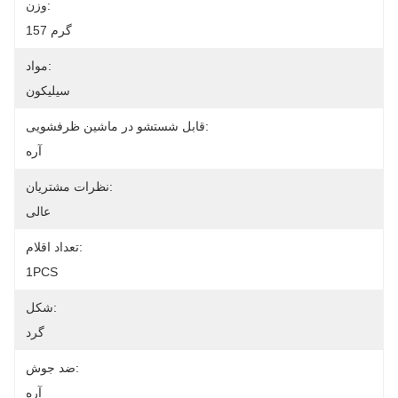
وزن:
157 گرم
مواد:
سیلیکون
قابل شستشو در ماشین ظرفشویی:
آره
نظرات مشتریان:
عالی
تعداد اقلام:
1PCS
شکل:
گرد
ضد جوش:
آره