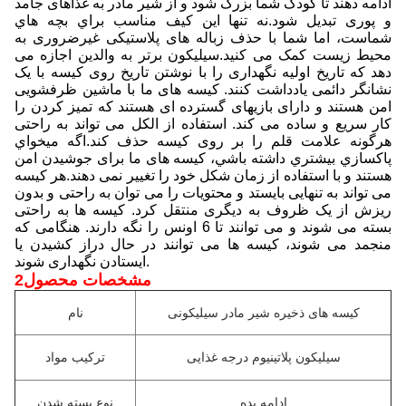
ادامه دهند تا کودک شما بزرگ شود و از شیر مادر به غذاهای جامد
و پوری تبدیل شود.نه تنها اين کيف مناسب براي بچه هاي
شماست، اما شما با حذف زباله های پلاستیکی غیرضروری به
محیط زیست کمک می کنید.سیلیکون برتر به والدین اجازه می
دهد که تاریخ اولیه نگهداری را با نوشتن تاریخ روی کیسه با یک
نشانگر دائمی یادداشت کنند. کیسه های ما با ماشین ظرفشویی
امن هستند و دارای بازیهای گسترده ای هستند که تمیز کردن را
کار سریع و ساده می کند. استفاده از الکل می تواند به راحتی
هرگونه علامت قلم را بر روی کیسه حذف کند.اگه ميخواي
پاکسازي بيشتري داشته باشي، کیسه های ما برای جوشیدن امن
هستند و با استفاده از زمان شکل خود را تغییر نمی دهند.هر کیسه
می تواند به تنهایی بایستد و محتویات را می توان به راحتی و بدون
ریزش از یک ظروف به دیگری منتقل کرد. کیسه ها به راحتی
بسته می شوند و می توانند تا 6 اونس را نگه دارند. هنگامی که
منجمد می شوند، کیسه ها می توانند در حال دراز کشیدن یا
ایستادن نگهداری شوند.
2مشخصات محصول
کیسه های ذخیره شیر مادر سیلیکونی
نام
سیلیکون پلاتینیوم درجه غذایی
ترکیب مواد
ادامه بده
نوع بسته شدن