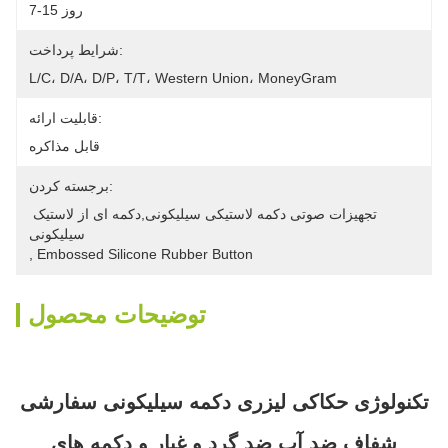
7-15 روز
شرایط پرداخت:
L/C، D/A، D/P، T/T، Western Union، MoneyGram
قابلیت ارائه:
قابل مذاکره
برجسته کردن:
تجهیزات صوتی دکمه لاستیکی سیلیکونی,دکمه ای از لاستیک 
سیلیکونی
, 
Embossed Silicone Rubber Button
توضیحات محصول
تکنولوژی حکاکی لیزری دکمه سیلیکونی سفارشی
شفاف ضد آب ضد گرد و غبار و دکمه های