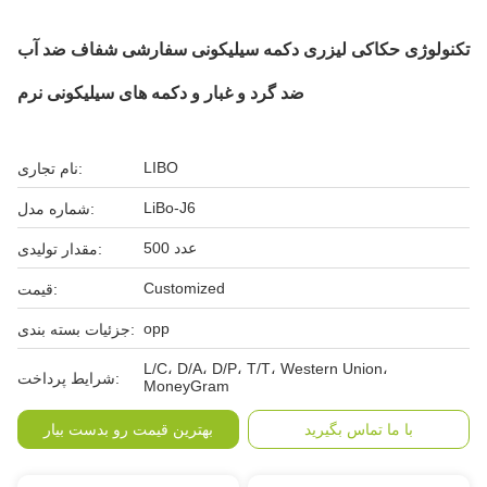
تکنولوژی حکاکی لیزری دکمه سیلیکونی سفارشی شفاف ضد آب
ضد گرد و غبار و دکمه های سیلیکونی نرم
LIBO
نام تجاری:
LiBo-J6
شماره مدل:
500 عدد
مقدار تولیدی:
Customized
قیمت:
opp
جزئیات بسته بندی:
L/C، D/A، D/P، T/T، Western Union،
شرایط پرداخت:
MoneyGram
با ما تماس بگیرید
بهترین قیمت رو بدست بیار