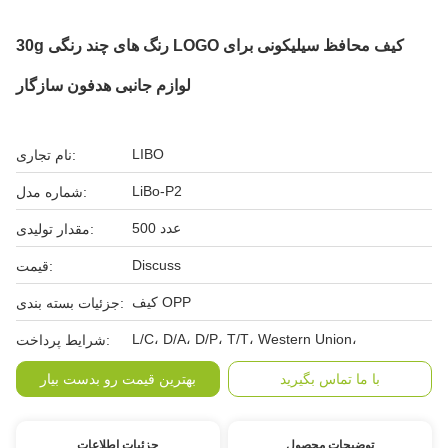
30g رنگ های چند رنگی LOGO کیف محافظ سیلیکونی برای
لوازم جانبی هدفون سازگار
LIBO
نام تجاری:
LiBo-P2
شماره مدل:
500 عدد
مقدار تولیدی:
Discuss
قیمت:
کیف OPP
جزئیات بسته بندی:
L/C، D/A، D/P، T/T، Western Union،
شرایط پرداخت:
با ما تماس بگیرید
بهترین قیمت رو بدست بیار
توضیحات محصول
جزئیات اطلاعات