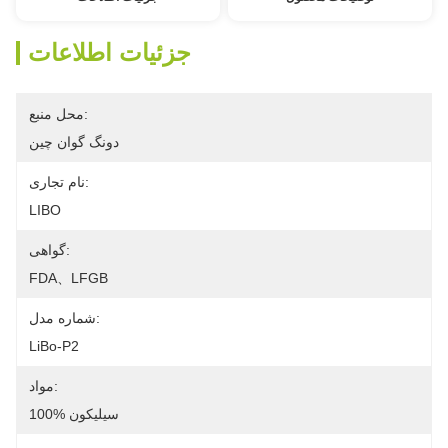
جزئیات اطلاعات
محل منبع:
دونگ گوان چین
نام تجاری:
LIBO
گواهی:
FDA、LFGB
شماره مدل:
LiBo-P2
مواد:
100% سیلیکون