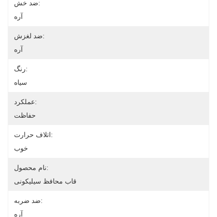
ضد خش:
آره
ضد لغزش:
آره
رنگ:
سیاه
عملکرد:
حفاظت
اتلاف حرارت:
خوب
نام محصول:
قاب محافظ سیلیکونی
ضد ضربه:
آره