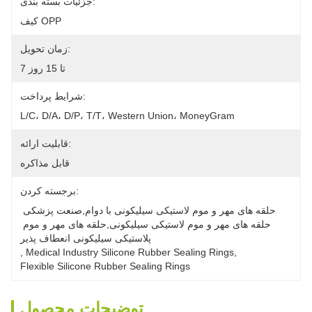
جزئیات بسته بندی:
کیف OPP
زمان تحویل:
7 تا 15 روز
شرایط پرداخت:
L/C، D/A، D/P، T/T، Western Union، MoneyGram
قابلیت ارائه:
قابل مذاکره
برجسته کردن:
حلقه های مهر و موم لاستیکی سیلیکونی با دوام,صنعت پزشکی 
حلقه های مهر و موم لاستیکی سیلیکونی,حلقه های مهر و موم 
پلاستیکی سیلیکونی انعطاف پذیر
, 
Medical Industry Silicone Rubber Sealing Rings
, 
Flexible Silicone Rubber Sealing Rings
توضیحات محصول