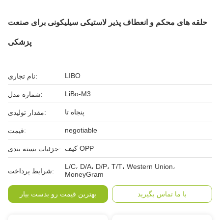
حلقه های محکم و انعطاف پذیر لاستیکی سیلیکونی برای صنعت
پزشکی
LIBO
نام تجاری:
LiBo-M3
شماره مدل:
پنجاه تا
مقدار تولیدی:
negotiable
قیمت:
کیف OPP
جزئیات بسته بندی:
L/C، D/A، D/P، T/T، Western Union،
شرایط پرداخت:
MoneyGram
با ما تماس بگیرید
بهترین قیمت رو بدست بیار